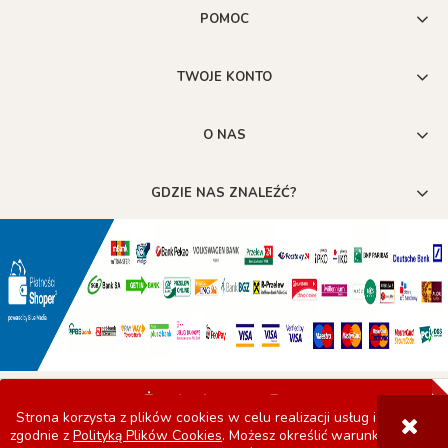
POMOC
TWOJE KONTO
O NAS
GDZIE NAS ZNALEŹĆ?
POKAŻ PEŁNĄ WERSJĘ STRONY
Strona korzysta z plików cookies w celu realizacji usług i
zgodnie z
Polityką Plików Cookies
. Możesz określić warunki
Sklep internetowy Shoper.pl