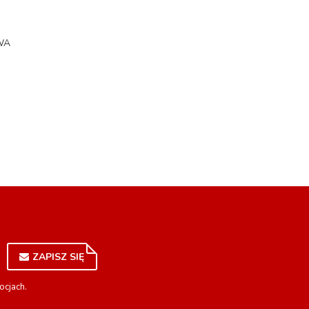
WA
ZAPISZ SIĘ
ocjach.