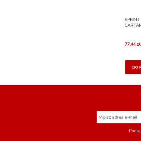
SPRINT
CARTA
77,44 zł
DO 
Podaj 