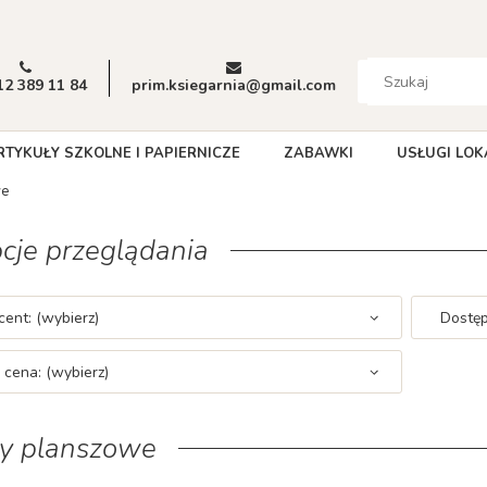
12 389 11 84
prim.ksiegarnia@gmail.com
RTYKUŁY SZKOLNE I PAPIERNICZE
ZABAWKI
USŁUGI LOK
we
cje przeglądania
ent: (wybierz)
Dostęp
 cena: (wybierz)
ry planszowe