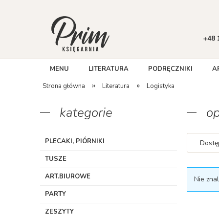
+48 
MENU
LITERATURA
PODRĘCZNIKI
A
»
»
Strona główna
Literatura
Logistyka
kategorie
op
PLECAKI, PIÓRNIKI
Dostę
TUSZE
ART.BIUROWE
Nie zna
PARTY
ZESZYTY