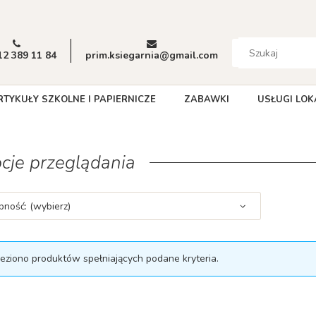
12 389 11 84
prim.ksiegarnia@gmail.com
RTYKUŁY SZKOLNE I PAPIERNICZE
ZABAWKI
USŁUGI LOK
cje przeglądania
pność: (wybierz)
leziono produktów spełniających podane kryteria.