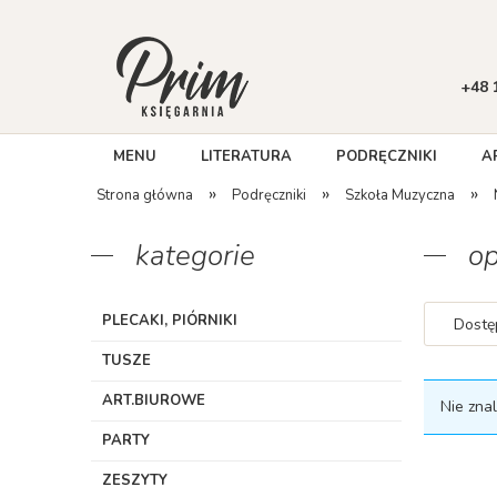
+48 
MENU
LITERATURA
PODRĘCZNIKI
A
»
»
»
Strona główna
Podręczniki
Szkoła Muzyczna
kategorie
op
PLECAKI, PIÓRNIKI
Dostę
TUSZE
ART.BIUROWE
Nie zna
PARTY
ZESZYTY