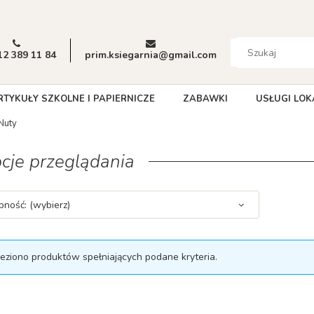
12 389 11 84
prim.ksiegarnia@gmail.com
RTYKUŁY SZKOLNE I PAPIERNICZE
ZABAWKI
USŁUGI LOK
Nuty
cje przeglądania
pność: (wybierz)
leziono produktów spełniających podane kryteria.