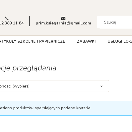
12 389 11 84
prim.ksiegarnia@gmail.com
RTYKUŁY SZKOLNE I PAPIERNICZE
ZABAWKI
USŁUGI LOK
cje przeglądania
pność: (wybierz)
leziono produktów spełniających podane kryteria.