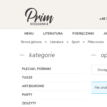
+48 
MENU
LITERATURA
PODRĘCZNIKI
A
»
»
»
Strona główna
Literatura
Sport
Piłka nożna
kategorie
op
PLECAKI, PIÓRNIKI
Dostę
TUSZE
ART.BIUROWE
Nie zna
PARTY
ZESZYTY