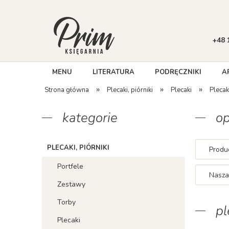
+48 
MENU
LITERATURA
PODRĘCZNIKI
A
»
»
»
Strona główna
Plecaki, piórniki
Plecaki
Pleca
kategorie
op
PLECAKI, PIÓRNIKI
Produc
Portfele
Nasza
Zestawy
Torby
pl
Plecaki