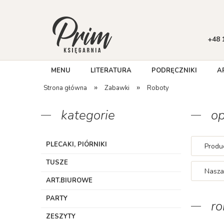
+48 
MENU
LITERATURA
PODRĘCZNIKI
A
»
»
Strona główna
Zabawki
Roboty
kategorie
op
PLECAKI, PIÓRNIKI
Produc
TUSZE
Nasza
ART.BIUROWE
PARTY
ro
ZESZYTY