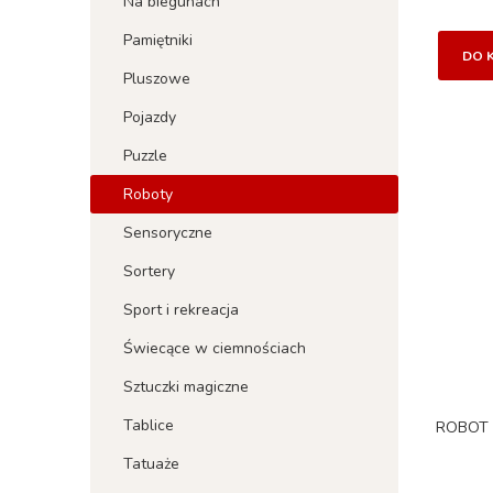
Na biegunach
Pamiętniki
DO 
Pluszowe
Pojazdy
Puzzle
Roboty
Sensoryczne
Sortery
Sport i rekreacja
Świecące w ciemnościach
Sztuczki magiczne
Tablice
ROBOT 
Tatuaże