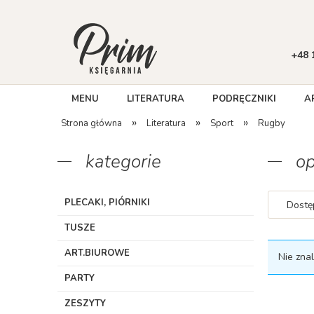
+48 
MENU
LITERATURA
PODRĘCZNIKI
A
»
»
»
Strona główna
Literatura
Sport
Rugby
kategorie
op
PLECAKI, PIÓRNIKI
Dostę
TUSZE
ART.BIUROWE
Nie zna
PARTY
ZESZYTY