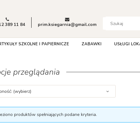
12 389 11 84
prim.ksiegarnia@gmail.com
RTYKUŁY SZKOLNE I PAPIERNICZE
ZABAWKI
USŁUGI LOK
cje przeglądania
pność: (wybierz)
leziono produktów spełniających podane kryteria.