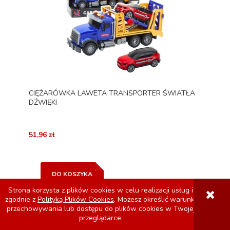
CIĘŻARÓWKA LAWETA TRANSPORTER ŚWIATŁA
DŹWIĘKI
51,96 zł
DO KOSZYKA
Strona korzysta z plików cookies w celu realizacji usług i
zgodnie z
Polityką Plików Cookies
. Możesz określić warunki
przechowywania lub dostępu do plików cookies w Twojej
przeglądarce.