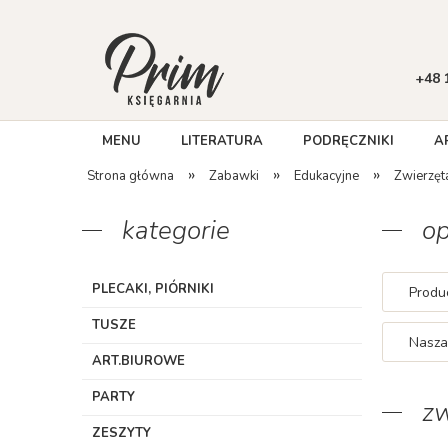
+48 
MENU
LITERATURA
PODRĘCZNIKI
A
»
»
»
Strona główna
Zabawki
Edukacyjne
Zwierzęt
kategorie
op
PLECAKI, PIÓRNIKI
Produc
TUSZE
Nasza
ART.BIUROWE
PARTY
zw
ZESZYTY