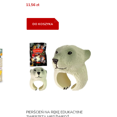
11,56 zł
DO KOSZYKA
PIERŚCIEŃ NA RĘKĘ EDUKACYJNE
ZWIERZĘTA NIEDŹWIEDŹ