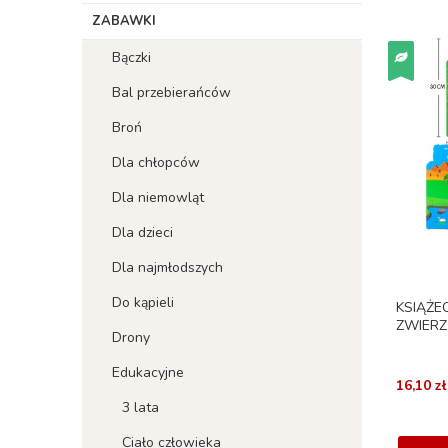
ZABAWKI
Bączki
Bal przebierańców
Broń
Dla chłopców
Dla niemowląt
Dla dzieci
Dla najmłodszych
Do kąpieli
KSIĄŻE
ZWIERZ
Drony
Edukacyjne
16,10 zł
3 lata
Ciało człowieka