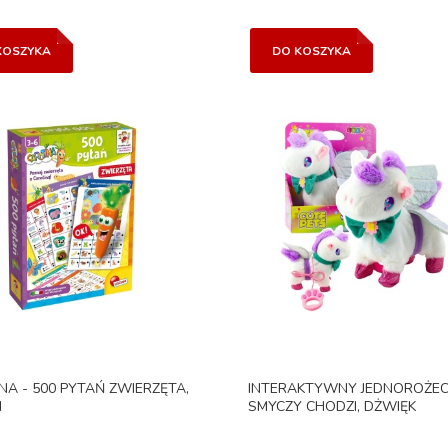
KOSZYKA
DO KOSZYKA
NA - 500 PYTAŃ ZWIERZĘTA,
INTERAKTYWNY JEDNOROŻEC
I
SMYCZY CHODZI, DŻWIĘK