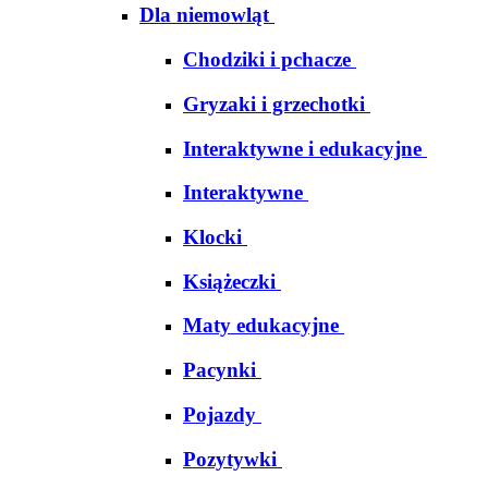
Dla niemowląt
Chodziki i pchacze
Gryzaki i grzechotki
Interaktywne i edukacyjne
Interaktywne
Klocki
Książeczki
Maty edukacyjne
Pacynki
Pojazdy
Pozytywki