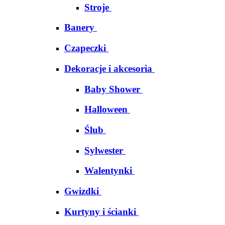
Stroje
Banery
Czapeczki
Dekoracje i akcesoria
Baby Shower
Halloween
Ślub
Sylwester
Walentynki
Gwizdki
Kurtyny i ścianki