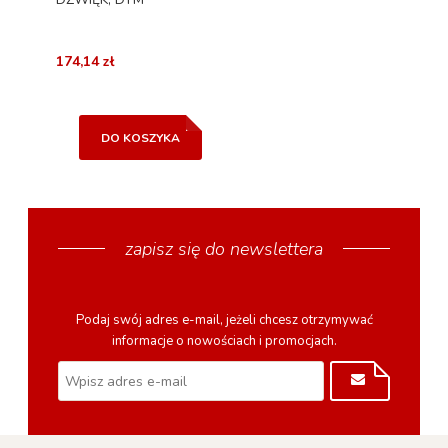
174,14 zł
DO KOSZYKA
zapisz się do newslettera
Podaj swój adres e-mail, jeżeli chcesz otrzymywać
informacje o nowościach i promocjach.