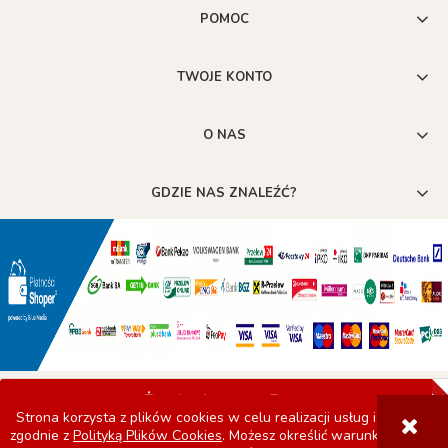
POMOC
TWOJE KONTO
O NAS
GDZIE NAS ZNALEŹĆ?
POKAŻ PEŁNĄ WERSJĘ STRONY
Strona korzysta z plików cookies w celu realizacji usług i
zgodnie z
Polityką Plików Cookies
. Możesz określić warunki
Sklep internetowy Shoper.pl