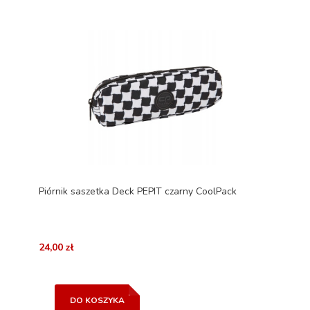
Piórnik saszetka Deck PEPIT czarny CoolPack
24,00 zł
DO KOSZYKA