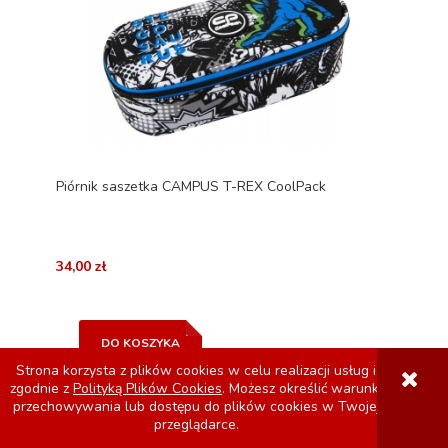
Piórnik saszetka CAMPUS T-REX CoolPack
34,00 zł
DO KOSZYKA
Strona korzysta z plików cookies w celu realizacji usług i
zgodnie z
Polityką Plików Cookies
. Możesz określić warunki
przechowywania lub dostępu do plików cookies w Twojej
przeglądarce.