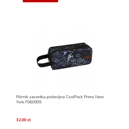
Piórnik saszetka podwójna CoolPack Primo New
York F060909
32,00 zł