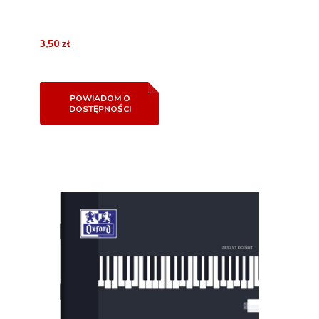
3,50 zł
POWIADOM O
DOSTĘPNOŚCI