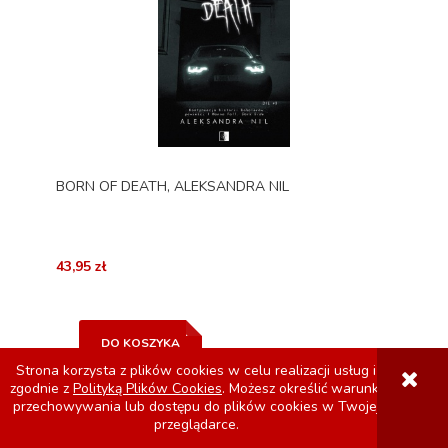
BORN OF DEATH, ALEKSANDRA NIL
43,95 zł
DO KOSZYKA
Strona korzysta z plików cookies w celu realizacji usług i
zgodnie z
Polityką Plików Cookies
. Możesz określić warunki
przechowywania lub dostępu do plików cookies w Twojej
przeglądarce.