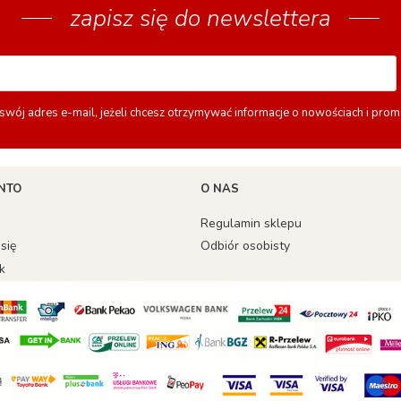
zapisz się do newslettera
swój adres e-mail, jeżeli chcesz otrzymywać informacje o nowościach i prom
NTO
O NAS
Regulamin sklepu
 się
Odbiór osobisty
k