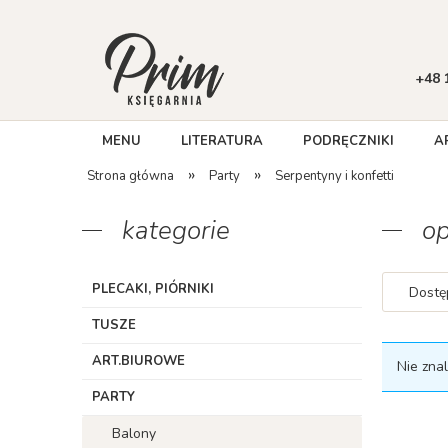
+48 
MENU
LITERATURA
PODRĘCZNIKI
A
»
»
Strona główna
Party
Serpentyny i konfetti
kategorie
op
PLECAKI, PIÓRNIKI
Dostę
TUSZE
ART.BIUROWE
Nie zna
PARTY
Balony