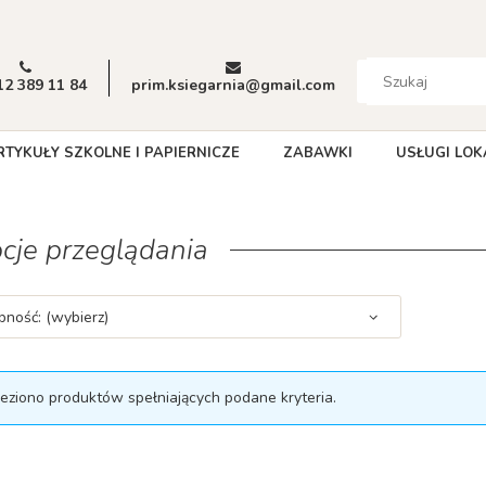
12 389 11 84
prim.ksiegarnia@gmail.com
RTYKUŁY SZKOLNE I PAPIERNICZE
ZABAWKI
USŁUGI LOK
cje przeglądania
pność: (wybierz)
leziono produktów spełniających podane kryteria.