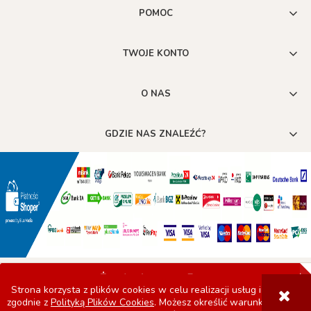
POMOC
TWOJE KONTO
O NAS
GDZIE NAS ZNALEŹĆ?
POKAŻ PEŁNĄ WERSJĘ STRONY
Strona korzysta z plików cookies w celu realizacji usług i
zgodnie z
Polityką Plików Cookies
. Możesz określić warunki
Sklep internetowy Shoper.pl