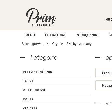
+48 
MENU
LITERATURA
PODRĘCZNIKI
A
»
»
Strona główna
Gry
Szachy i warcaby
kategorie
op
PLECAKI, PIÓRNIKI
Produc
TUSZE
Nasza
ART.BIUROWE
PARTY
sz
ZESZYTY