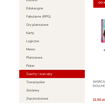
Domino
DO 
Edukacyjne
Fabularne (RPG)
Gry planszowe
Karty
Logiczne
Memo
Planszowe
Poker
Szachy i warcaby
WARCAB
Towarzyskie
DOLLHO
Zestawy
Zręcznościowe
31,50 zł