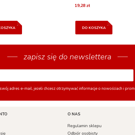
19,28 zł
KOSZYKA
DO KOSZYKA
zapisz się do newslettera
swój adres e-mail, jeżeli chcesz otrzymywać informacje o nowościach i prom
NTO
O NAS
Regulamin sklepu
 się
Odbiór osobisty