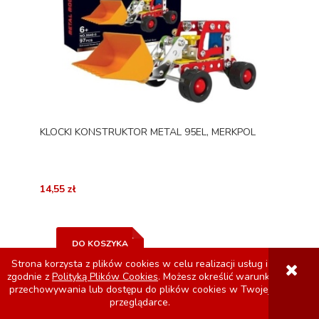
KLOCKI KONSTRUKTOR METAL 95EL, MERKPOL
14,55 zł
DO KOSZYKA
Strona korzysta z plików cookies w celu realizacji usług i
zgodnie z
Polityką Plików Cookies
. Możesz określić warunki
przechowywania lub dostępu do plików cookies w Twojej
przeglądarce.